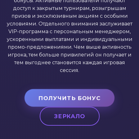
бонусы. Активные пользователи получают
доступ к закрытым турнирам, розыгрышам
призов и эксклюзивным акциям с особыми
условиями. Отдельного внимания заслуживает
VIP-программа с персональным менеджером,
ускоренными выплатами и индивидуальными
промо-предложениями. Чем выше активность
игрока, тем больше привилегий он получает и
тем выгоднее становится каждая игровая
сессия.
ПОЛУЧИТЬ БОНУС
ЗЕРКАЛО