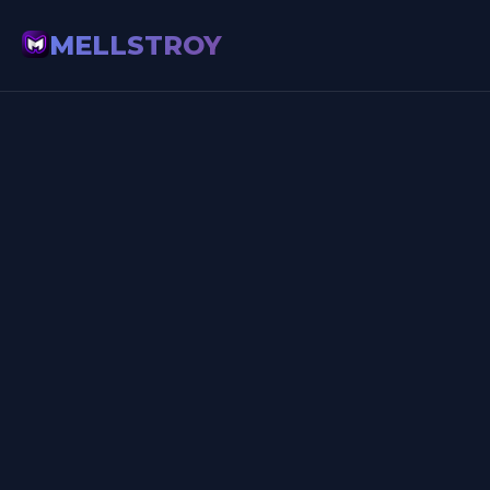
MELLSTROY