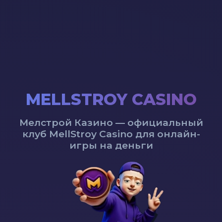
MELLSTROY CASINO
Мелстрой Казино — официальный
клуб MellStroy Casino для онлайн-
игры на деньги